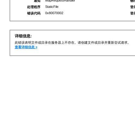
MapRequestHandler
通知
物
StaticFile
处理程序
登
0x80070002
错误代码
登
详细信息:
此错误表明文件或目录在服务器上不存在。请创建文件或目录并重新尝试请求。
查看详细信息 »