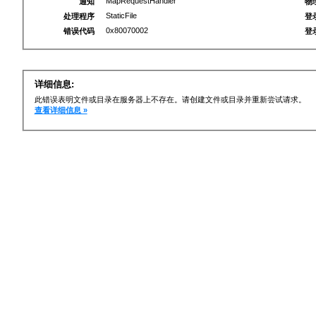
MapRequestHandler
通知
物
StaticFile
处理程序
登
0x80070002
错误代码
登
详细信息:
此错误表明文件或目录在服务器上不存在。请创建文件或目录并重新尝试请求。
查看详细信息 »