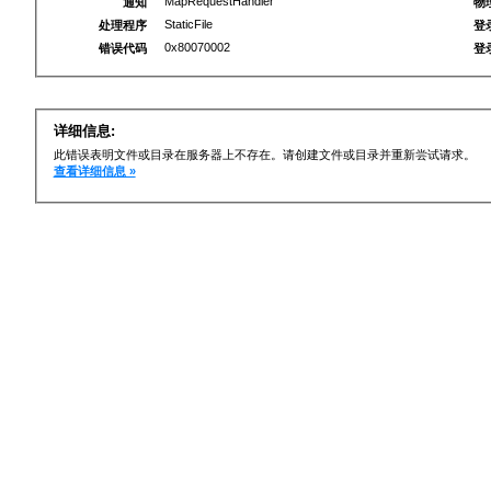
MapRequestHandler
通知
物
StaticFile
处理程序
登
0x80070002
错误代码
登
详细信息:
此错误表明文件或目录在服务器上不存在。请创建文件或目录并重新尝试请求。
查看详细信息 »