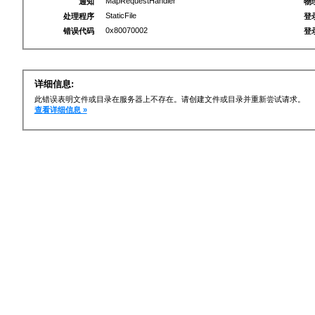
MapRequestHandler
通知
物
StaticFile
处理程序
登
0x80070002
错误代码
登
详细信息:
此错误表明文件或目录在服务器上不存在。请创建文件或目录并重新尝试请求。
查看详细信息 »